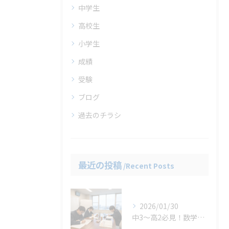
中学生
高校生
小学生
成績
受験
ブログ
過去のチラシ
最近の投稿
Recent Posts
2026/01/30
中3〜高2必見！数学の偏差値を爆上げする少人数制ルート