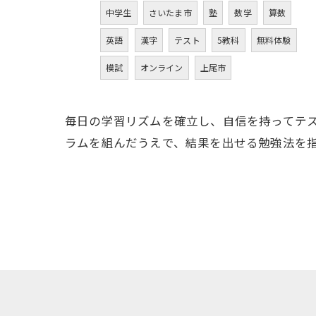
中学生
さいたま市
塾
数学
算数
英語
漢字
テスト
5教科
無料体験
模試
オンライン
上尾市
毎日の学習リズムを確立し、自信を持ってテ
ラムを組んだうえで、結果を出せる勉強法を