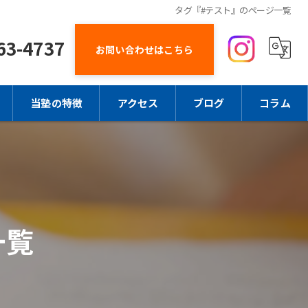
タグ『#テスト』のページ一覧
63-4737
お問い合わせはこちら
当塾の特徴
アクセス
ブログ
コラム
中学生
高校生
小学生
一覧
成績
受験