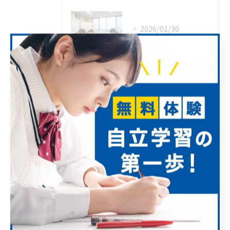
2026/01/30
中3〜高2必見！数学の偏差値を爆上げする少人数制ルート
2023/07/23
私立中学生等先取り学習には、高進塾が最適です。
2023/07/20
理科，社会3年分を夏休みに（授業料は変わりません）
アーカイブ
Archive