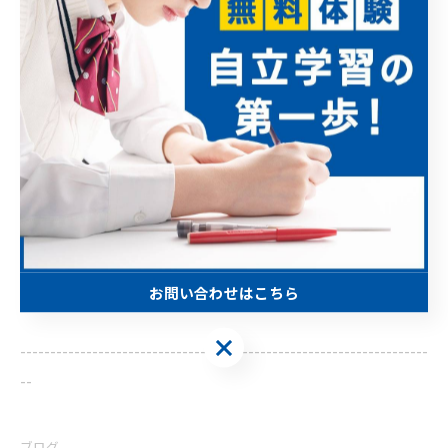
--------------------------------------------------------------------
--
高進塾
住所 : 埼玉県さいたま市北区吉野町2-177-18
粕谷ビル1F
電話番号 : 080-4063-4737
お問い合わせはこちら
お問い合わせはこちら
--------------------------------------------------------------------
--
ブログ