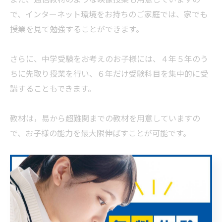
で、インターネット環境をお持ちのご家庭では、家でも
授業を見て勉強することができます。
さらに、中学受験をお考えのお子様には、４年５年のう
ちに先取り授業を行い、６年だけ受験科目を集中的に受
講することもできます。
教材は，易から超難関までの教材を用意していますの
で、お子様の能力を最大限伸ばすことが可能です。
お問い合わせは、お電話：０８０－４０６３－４７３７
またはメールでいつでも可能です。