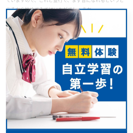
ていますので、これと並行で、まず音になれるというと
ころから始めてみてはいかがでしょうか。
高進塾では、ラジオの基礎英語Ⅰから小学生に指導して
いきますので、抵抗なく学習することができますので、
いつでもご相談におうじています。
お問い合わせは、TEL:０８０－４０６３－４７３７まで
いつでもお電話ください。お待ちしています。
高進塾について
さいたま市の塾は高進塾
アクセス